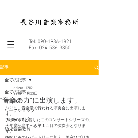
Tel:
090-1936-1821
Fax:
024-536-3850
記事
全ての記事
chizuru1202
全ての記事
2018年4月23日
”音楽の力”に出演します。
音楽教室
5/26に、音楽堂で行われる演奏会に出演しま
ワークショップ
す。
サポート制度
”音楽の力”と題したこのコンサートシリーズの、
今年度記念すべき第１回目の演奏会となりま
幼児音楽教育
す。
おなじみのレパートリーに加え、美空ひばりさ