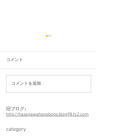
長谷川音楽スク
会
しばらく更新を怠
コメント
みません。 長谷
ルは今年、生徒さ
表会を開催します
コメントを追加…
青山ハープ ベガ46弦
おとなも、同日に
販売中
す。 一ヶ月を切
練習に励んでいま
​旧ブログ↓
きにお越しください。
http://hasegawahonobono.blog98.fc2.com
年4月29日（土）
の音楽堂 小ホール.
​category