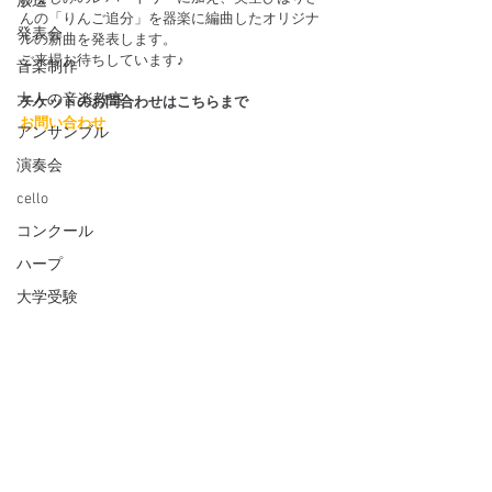
放送
んの「りんご追分」を器楽に編曲したオリジナ
発表会
ルの新曲を発表します。
ご来場お待ちしています♪
音楽制作
大人の音楽教室
チケットのお問合わせはこちらまで
お問い合わせ
アンサンブル
演奏会
cello
コンクール
ハープ
大学受験