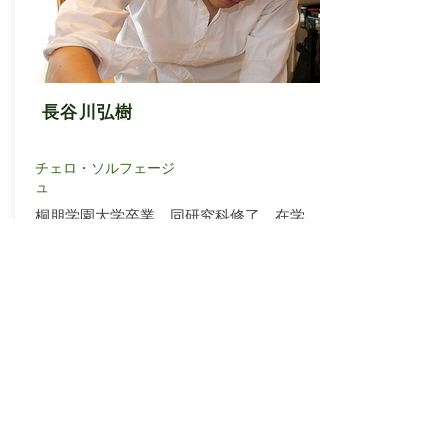
長谷川弘樹
チェロ・ソルフェージ
ュ
桐朋学園大学卒業、同研究科修了。在学
中にスイスに留学。
2011年~2014年まで兵庫芸術文化センタ
ー管弦楽団、団員として活躍。
これまで県立高校で講師として働くな
ど、音楽教育にも力を注ぐ。
幼児、そして初めてチェロを弾く方から
受験生、受験のためのソルフェージュま
で幅広く担当