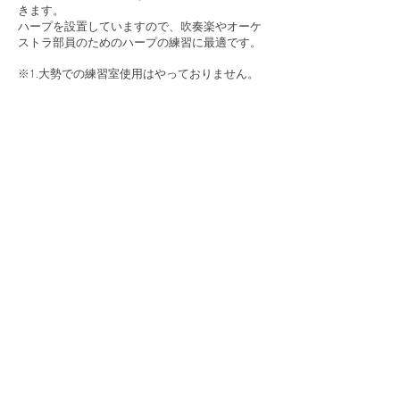
きます。​
ハープを設置していますので、吹奏楽やオーケ
ストラ部員のためのハープの練習に最適です。
​※1.
大勢での練習室使用はやっておりません。
あくまでも
1人での使用
をお願いします。
​※2.当スクールの生徒は、割引料金で利用でき
ます。
スタジオA・・・1,650円（税込）／１時間
アップライトピアノ・アイリッシュハープ
​スタジオB・・・2,200円（税込）／１時間
グランドピアノ・グランドハープ
コンサート、音楽スクール・ハープレン
タル、学習塾、その他各種お問い合わせ
は・・・