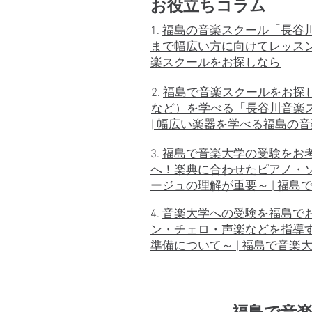
​お役立ちコラム
1.
福島の音楽スクール「長谷
まで幅広い方に向けてレッスン
楽スクールをお探しなら
2.
福島で音楽スクールをお探
など）を学べる「長谷川音楽
| 幅広い楽器を学べる福島の
3.
福島で音楽大学の受験をお
へ！楽典に合わせたピアノ・
ージュの理解が重要～ | 福
4.
音楽大学への受験を福島で
ン・チェロ・声楽などを指導
準備について～ | 福島で音