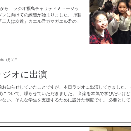
日から、ラジオ福島チャリティミュージッ
ソンに向けての練習が始まりました。 演目
「二人は友達」カエル君ガマガエル君の友
とても良いお話です。 作曲家の松長誠先
が音楽をつけてくださいました。 今年出演
る長谷川音楽スクールの子供達です。
6年11月30日
ラジオに出演
前お知らせしていたことですが、本日ラジオに出演してきました。
度について、喋らせていただきました。 音楽を本気で学びたいけ
かない。そんな学生を支援するために設けた制度です。 必要とし
ように！...